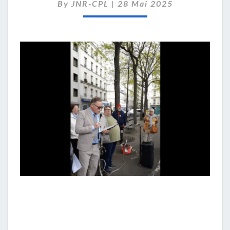
À
By
JNR-CPL
|
28 Mai 2025
LOUIS
BAILLOT
(VIDÉO)