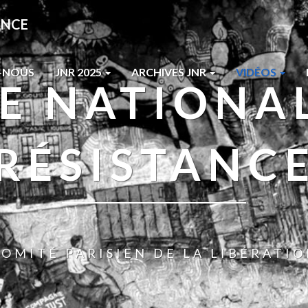
ANCE
-NOUS
JNR 2025
ARCHIVES JNR
VIDÉOS
E NATIONAL
RÉSISTANC
OMITÉ PARISIEN DE LA LIBÉRATI