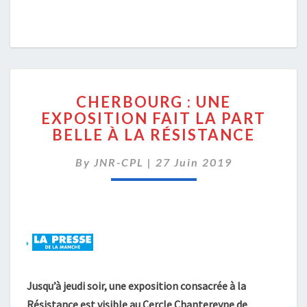
CHERBOURG
CHERBOURG : UNE
:
EXPOSITION FAIT LA PART
UNE
BELLE À LA RÉSISTANCE
EXPOSITION
FAIT
By
JNR-CPL
|
LA
27 Juin 2019
PART
BELLE
À
LA
RÉSISTANCE
Jusqu’à jeudi soir, une exposition consacrée à la
Résistance est visible au Cercle Chantereyne de