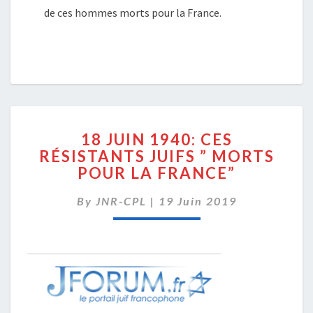
de ces hommes morts pour la France.
18
18 JUIN 1940: CES
JUIN
RÉSISTANTS JUIFS ” MORTS
1940:
POUR LA FRANCE”
CES
RÉSISTANTS
By
JNR-CPL
|
JUIFS
19 Juin 2019
”
MORTS
POUR
LA
FRANCE”