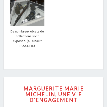
De nombreux objets de
collections sont
exposés. (©Thibault
HOULETTE)
MARGUERITE
MARGUERITE MARIE
MARIE
MICHELIN, UNE VIE
MICHELIN,
D’ENGAGEMENT
UNE
VIE