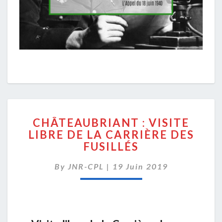
CHÂTEAUBRIANT
CHÂTEAUBRIANT : VISITE
:
LIBRE DE LA CARRIÈRE DES
VISITE
FUSILLÉS
LIBRE
DE
By
JNR-CPL
|
LA
19 Juin 2019
CARRIÈRE
DES
FUSILLÉS