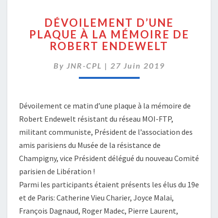
DÉVOILEMENT
DÉVOILEMENT D’UNE
D’UNE
PLAQUE À LA MÉMOIRE DE
PLAQUE
ROBERT ENDEWELT
À
LA
By
JNR-CPL
|
MÉMOIRE
27 Juin 2019
DE
ROBERT
ENDEWELT
Dévoilement ce matin d’une plaque à la mémoire de
Robert Endewelt résistant du réseau MOI-FTP,
militant communiste, Président de l’association des
amis parisien
s du Musée de la résistance de
Champigny, vice Président délégué du nouveau Comité
parisien de Libération !
Parmi les participants étaient présents les élus du 19e
et de Paris: Catherine Vieu Charier, Joyce Malai,
François Dagnaud, Roger Madec, Pierre Laurent,