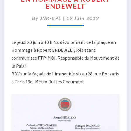
ENDEWELT
PLAQUE
EN
By
JNR-CPL
|
HOMMAGE
19 Juin 2019
À
ROBERT
ENDEWELT
Le jeudi 20 juin à 10 h 45, dévoilement de la plaque en
Hommage à Robert ENDEWELT, Résistant
communiste FTP-MOI, Responsable du Mouvement de
la Paix !
RDV sur la façade de l’immeuble sis au 28, rue Botzaris
à Paris 19e- Métro Buttes Chaumont