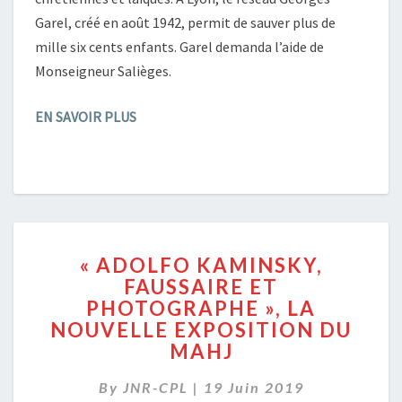
Garel, créé en août 1942, permit de sauver plus de
mille six cents enfants. Garel demanda l’aide de
Monseigneur Salièges.
EN SAVOIR PLUS
«
« ADOLFO KAMINSKY,
ADOLFO
FAUSSAIRE ET
KAMINSKY,
PHOTOGRAPHE », LA
FAUSSAIRE
ET
NOUVELLE EXPOSITION DU
PHOTOGRAPHE
MAHJ
»,
LA
By
JNR-CPL
|
19 Juin 2019